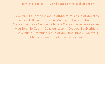
Mentions légales
Conditions générales d’utilisation
Couvreur La Roche sur Yon
–
Couvreur Challans
–
Couvreur Les
Sables d’Olonne
–
Couvreur Montaigu
–
Couvreur Nantes
–
Couvreur Angers
–
Couvreur Cholet
–
Couvreur Aizenay
–
Couvreur
Mouilleron-le-Captif
–
Couvreur
Luçon
–
Couvreur Les Herbiers
–
Couvreur La Châtaigneraie
–
Couvreur Beaupréau
–
Couvreur
Chemillé
–
Couvreur Chalonnes-sur-Loire