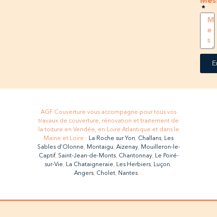
Mes
E
AGF Couverture vous accompagne pour tous vos
travaux de couverture, rénovation et traitement de
la toiture en Vendée, en Loire Atlantique et dans le
Maine et Loire :
La Roche sur Yon
,
Challans
,
Les
Sables d’Olonne
,
Montaigu
,
Aizenay
,
Mouilleron-le-
Captif
,
Saint-Jean-de-Monts
,
Chantonnay
,
Le Poiré-
sur-Vie
,
La Chataigneraie
,
Les Herbiers
,
Luçon
,
Angers
,
Cholet
,
Nantes
…