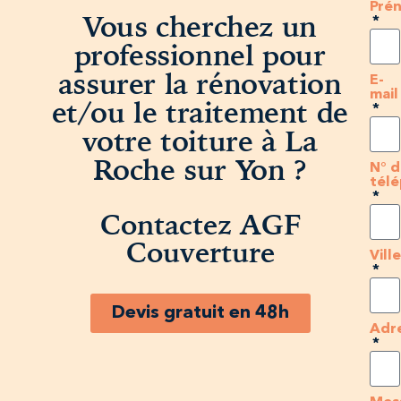
Pré
Vous cherchez un
professionnel pour
assurer la rénovation
E-
mail
et/ou le traitement de
votre toiture à La
Roche sur Yon ?
N° 
tél
Contactez AGF
Couverture
Vill
Devis gratuit en 48h
Adr