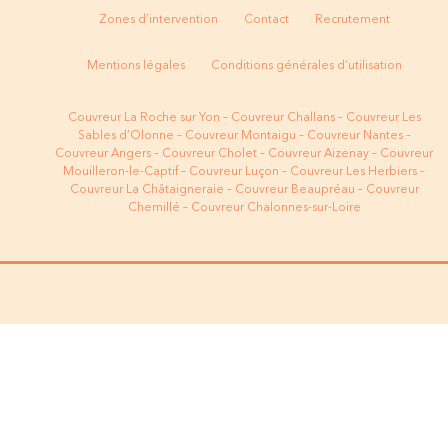
Zones d’intervention
Contact
Recrutement
Mentions légales
Conditions générales d’utilisation
Couvreur La Roche sur Yon
–
Couvreur Challans
–
Couvreur Les
Sables d’Olonne
–
Couvreur Montaigu
–
Couvreur Nantes
–
Couvreur Angers
–
Couvreur Cholet
–
Couvreur Aizenay
–
Couvreur
Mouilleron-le-Captif
–
Couvreur
Luçon
–
Couvreur Les Herbiers
–
Couvreur La Châtaigneraie
–
Couvreur Beaupréau
–
Couvreur
Chemillé
–
Couvreur Chalonnes-sur-Loire