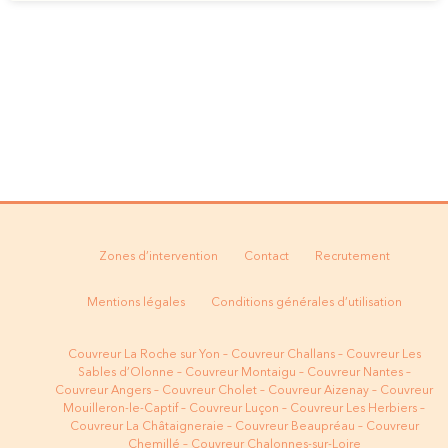
Zones d’intervention
Contact
Recrutement
Mentions légales
Conditions générales d’utilisation
Couvreur La Roche sur Yon
–
Couvreur Challans
–
Couvreur Les
Sables d’Olonne
–
Couvreur Montaigu
–
Couvreur Nantes
–
Couvreur Angers
–
Couvreur Cholet
–
Couvreur Aizenay
–
Couvreur
Mouilleron-le-Captif
–
Couvreur
Luçon
–
Couvreur Les Herbiers
–
Couvreur La Châtaigneraie
–
Couvreur Beaupréau
–
Couvreur
Chemillé
–
Couvreur Chalonnes-sur-Loire